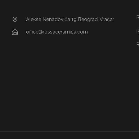
R
Alekse Nenadovića 19 Beograd, Vračar
R
office@rossaceramica.com
R