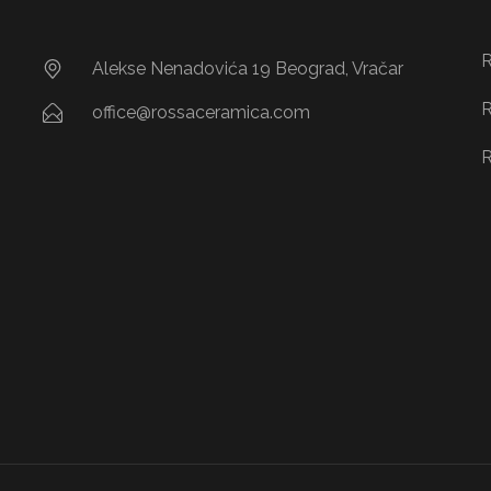
R
Alekse Nenadovića 19 Beograd, Vračar
R
office@rossaceramica.com
R