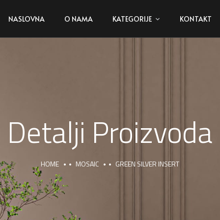
NASLOVNA
O NAMA
KATEGORIJE
KONTAKT
Detalji Proizvoda
HOME
MOSAIC
GREEN SILVER INSERT