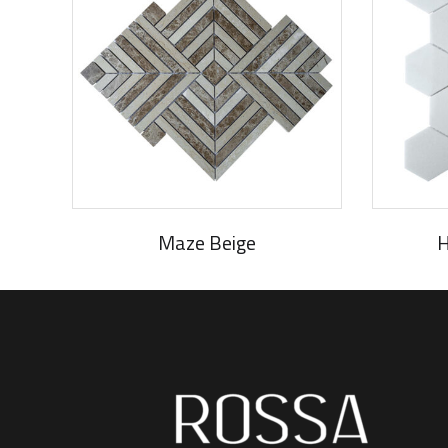
Maze Beige
H