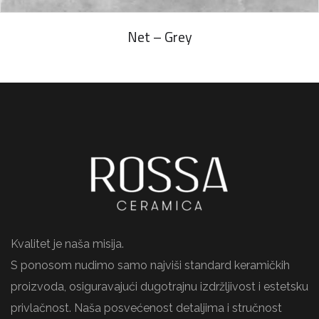
Net – Grey
Kvalitet je naša misija.
S ponosom nudimo samo najviši standard keramičkih
proizvoda, osiguravajući dugotrajnu izdržljivost i estetsku
privlačnost. Naša posvećenost detaljima i stručnost