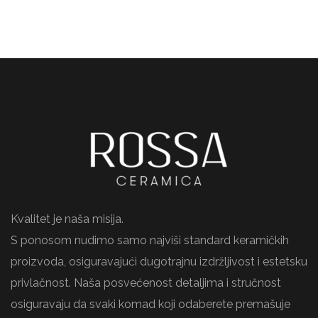
Kvalitet je naša misija.
S ponosom nudimo samo najviši standard keramičkih
proizvoda, osiguravajući dugotrajnu izdržljivost i estetsku
privlačnost. Naša posvećenost detaljima i stručnost
osiguravaju da svaki komad koji odaberete premašuje